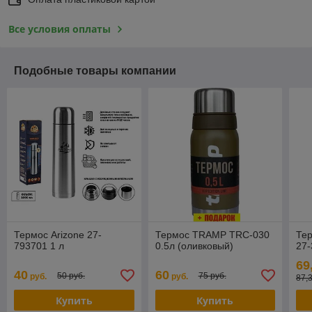
Все условия оплаты
Подобные товары компании
Термос Arizone 27-
Термос TRAMP TRC-030
Тер
793701 1 л
0.5л (оливковый)
27-
69
40
60
50 руб.
75 руб.
руб.
руб.
87,
Купить
Купить