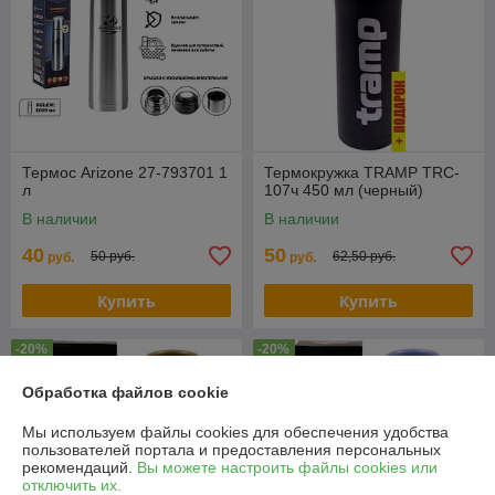
Термос Arizone 27-793701 1
Термокружка TRAMP TRC-
л
107ч 450 мл (черный)
В наличии
В наличии
40
50
50 руб.
62,50 руб.
руб.
руб.
Купить
Купить
-20%
-20%
Обработка файлов cookie
Мы используем файлы cookies для обеспечения удобства
пользователей портала и предоставления персональных
рекомендаций.
Вы можете настроить файлы cookies или
отключить их.