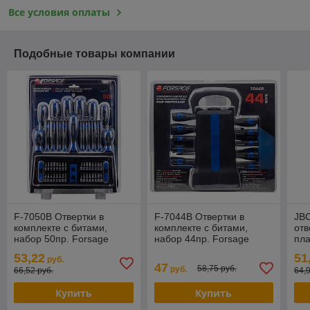
Все условия оплаты
Подобные товары компании
F-7050B Отвертки в
F-7044B Отвертки в
JB
комплекте с битами,
комплекте с битами,
отв
набор 50пр. Forsage
набор 44пр. Forsage
пла
53,22
51
руб.
47
58,75 руб.
руб.
66,52 руб.
64,
Купить
Купить