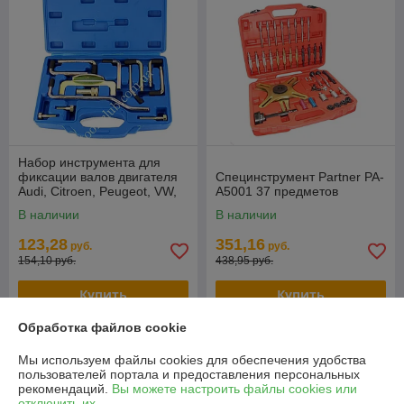
Набор инструмента для
фиксации валов двигателя
Специнструмент Partner PA-
Audi, Citroen, Peugeot, VW,
A5001 37 предметов
Volvo 13пр. в кейсе RF-
В наличии
В наличии
913G3
123,28
351,16
руб.
руб.
154,10 руб.
438,95 руб.
Купить
Купить
Обработка файлов cookie
-20%
-20%
Мы используем файлы cookies для обеспечения удобства
пользователей портала и предоставления персональных
рекомендаций.
Вы можете настроить файлы cookies или
отключить их.