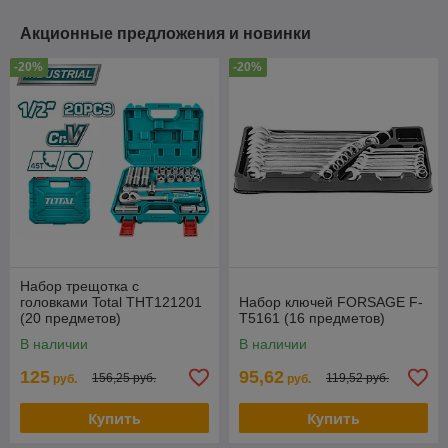
Акционные предложения и новинки
-20%
-20%
Набор трещотка с
головками Total THT121201
Набор ключей FORSAGE F-
(20 предметов)
T5161 (16 предметов)
В наличии
В наличии
125
95,62
156,25 руб.
119,52 руб.
руб.
руб.
Купить
Купить