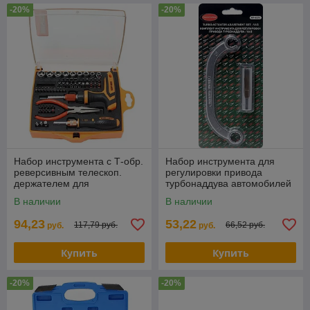
-20%
-20%
Набор инструмента с Т-обр.
Набор инструмента для
реверсивным телескоп.
регулировки привода
держателем для
турбонаддува автомобилей
бит,прямым телескоп.
группы VAG 2.0TDi, 2пр., в
В наличии
В наличии
держателем ,утканосоми и
блистере RF-6571
94,23
53,22
117,79 руб.
66,52 руб.
руб.
руб.
Купить
Купить
-20%
-20%