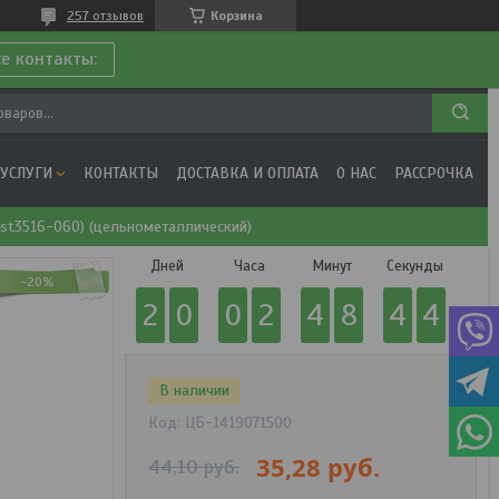
257 отзывов
Корзина
се контакты:
 УСЛУГИ
КОНТАКТЫ
ДОСТАВКА И ОПЛАТА
О НАС
РАССРОЧКА
 (st3516-060) (цельнометаллический)
Дней
Часа
Минут
Секунды
-20%
2
0
0
2
4
8
4
3
В наличии
Код:
ЦБ-1419071500
35,28
руб.
44,10
руб.