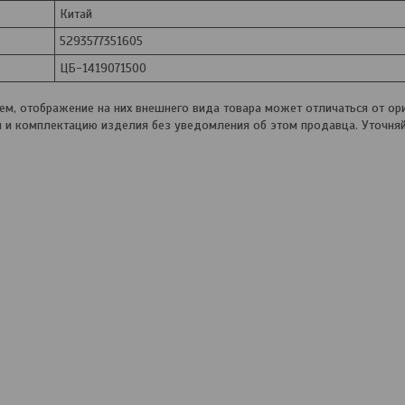
Китай
5293577351605
ЦБ-1419071500
, отображение на них внешнего вида товара может отличаться от ори
и и комплектацию изделия без уведомления об этом продавца. Уточня