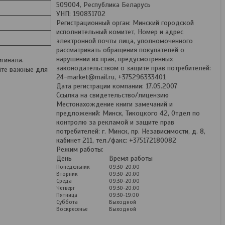
509004, Республика Беларусь
УНП: 190831702
Регистрационный орган: Минский городской
исполнительный комитет, Номер и адрес
электронной почты лица, уполномоченного
рассматривать обращения покупателей о
нарушении их прав, предусмотренных
гинала.
законодательством о защите прав потребителей:
йте важные для
24-market@mail.ru, +375296333401
Дата регистрации компании: 17.05.2007
Ссылка на свидетельство/лицензию
Местонахождение книги замечаний и
предложений: Минск, Тикоцкого 42, Отдел по
контролю за рекламой и защите прав
потребителей: г. Минск, пр. Независимости, д. 8,
кабинет 211, тел./факс: +375172180082
Режим работы:
День
Время работы
Понедельник
09:30-20:00
Вторник
09:30-20:00
Среда
09:30-20:00
Четверг
09:30-20:00
Пятница
09:30-19:00
Суббота
Выходной
Воскресенье
Выходной