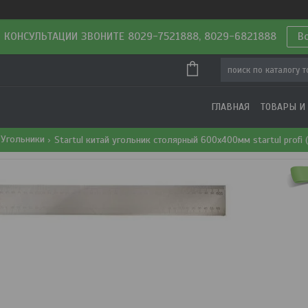
 КОНСУЛЬТАЦИИ ЗВОНИТЕ 8029-7521888, 8029-6821888
В
ГЛАВНАЯ
ТОВАРЫ И
Угольники
Startul китай угольник столярный 600х400мм startul profi