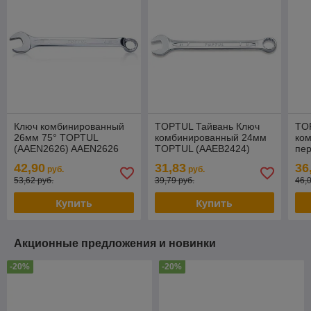
Ключ комбинированный
TOPTUL Тайвань Ключ
TO
26мм 75° TOPTUL
комбинированный 24мм
ко
(AAEN2626) AAEN2626
TOPTUL (AAEB2424)
пе
TO
42,90
31,83
36
руб.
руб.
53,62 руб.
39,79 руб.
46,
Купить
Купить
Акционные предложения и новинки
-20%
-20%