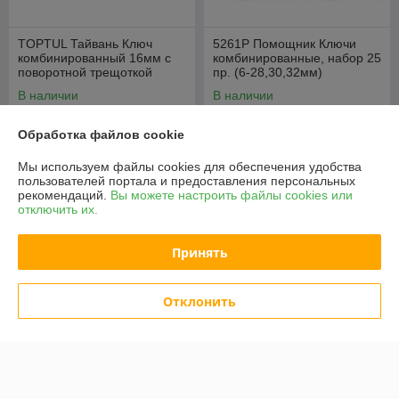
TOPTUL Тайвань Ключ
5261P Помощник Ключи
комбинированный 16мм с
комбинированные, набор 25
поворотной трещоткой
пр. (6-28,30,32мм)
TOPTUL (AOAH1616)
В наличии
В наличии
55,40
67,74
69,25 руб.
84,68 руб.
руб.
руб.
Обработка файлов cookie
Купить
Купить
Мы используем файлы cookies для обеспечения удобства
пользователей портала и предоставления персональных
рекомендаций.
Вы можете настроить файлы cookies или
-20%
-20%
отключить их.
Принять
Отклонить
5181P Помощник Ключи
5141P Помощник Ключи