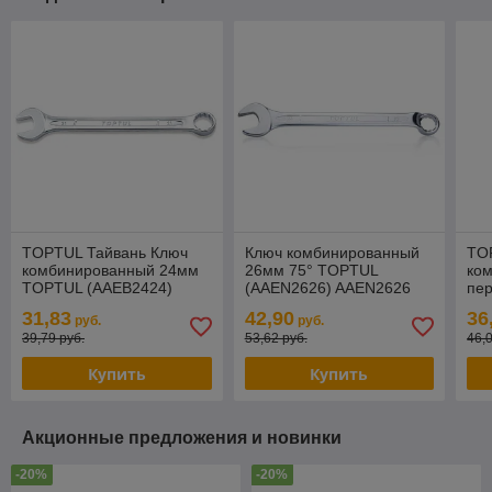
TOPTUL Тайвань Ключ
Ключ комбинированный
TO
комбинированный 24мм
26мм 75° TOPTUL
ко
TOPTUL (AAEB2424)
(AAEN2626) AAEN2626
пе
TO
31,83
42,90
36
руб.
руб.
39,79 руб.
53,62 руб.
46,
Купить
Купить
Акционные предложения и новинки
-20%
-20%