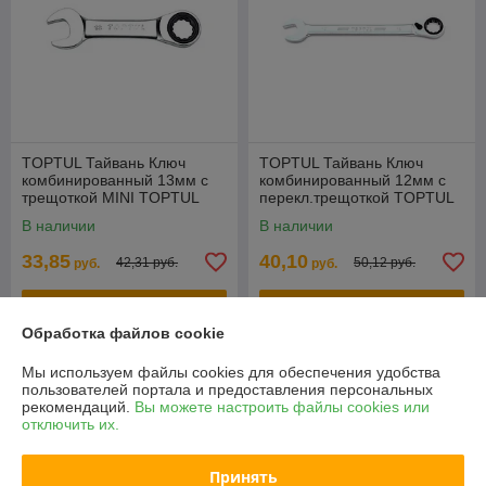
TOPTUL Тайвань Ключ
TOPTUL Тайвань Ключ
комбинированный 13мм с
комбинированный 12мм с
трещоткой MINI TOPTUL
перекл.трещоткой TOPTUL
(AOAB1313)
(ABAF1212)
В наличии
В наличии
33,85
40,10
42,31 руб.
50,12 руб.
руб.
руб.
Купить
Купить
Обработка файлов cookie
-20%
-20%
Мы используем файлы cookies для обеспечения удобства
пользователей портала и предоставления персональных
рекомендаций.
Вы можете настроить файлы cookies или
отключить их.
Принять