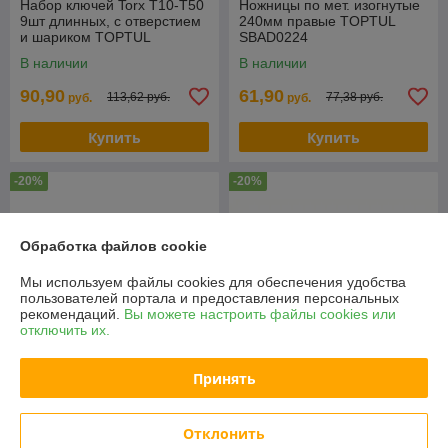
Набор ключей Torx T10-Т50
Ножницы по мет. изогнутые
9шт длинных, с отверстием
240мм правые TOPTUL
и шариком TOPTUL
SBAD0224
GAAL0928
В наличии
В наличии
90,90
61,90
113,62 руб.
77,38 руб.
руб.
руб.
Купить
Купить
-20%
-20%
Обработка файлов cookie
Мы используем файлы cookies для обеспечения удобства
пользователей портала и предоставления персональных
рекомендаций.
Вы можете настроить файлы cookies или
отключить их.
Принять
Клещи д/скрутки 250мм
Зажим-струбцина 280мм
TOPTUL DJAA0110
TOPTUL DAAU1A11
Отклонить
В наличии
В наличии