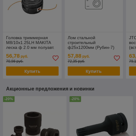
Головка триммерная
Лом стальной
JT
M8/10x1.25LH MAKITA
строительный
вос
леска ф 2.0 мм полуавт.
ф25x1200мм (Рубин-7)
(вс
10.
56,78
57,88
63
руб.
руб.
пре
70,98 руб.
72,35 руб.
79,
Купить
Купить
Акционные предложения и новинки
-20%
-20%