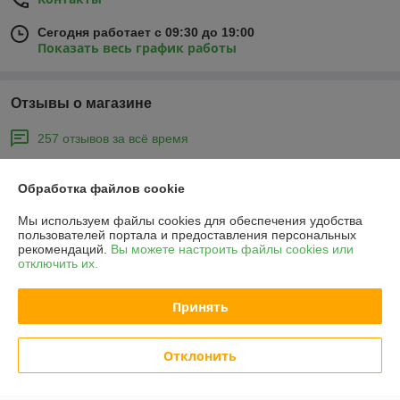
Сегодня работает с 09:30 до 19:00
Показать весь график работы
Отзывы о магазине
257 отзывов за всё время
Покупатель
16.04.2026
Обработка файлов cookie
Отлично
Мы используем файлы cookies для обеспечения удобства
пользователей портала и предоставления персональных
Топор огонь 🔥 рубает дрова любых размеров , рекомендую к 
рекомендаций.
Вы можете настроить файлы cookies или
покупке.
отключить их.
Сделка подтверждена через корзину
Принять
Покупатель
26.01.2026
Отклонить
Отлично