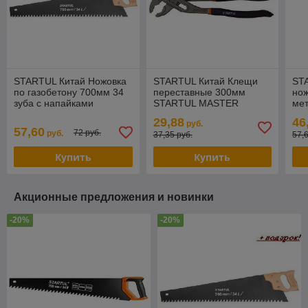
STARTUL Китай Ножовка
STARTUL Китай Клещи
ST
по газобетону 700мм 34
переставные 300мм
но
зуба с напайками
STARTUL MASTER
мет
STARTUL MASTER
(ST4006-30)
ST
29,88
46
руб.
(ST4084-34)
(ST
57,60
72 руб.
руб.
37,35 руб.
57,
Купить
Купить
Акционные предложения и новинки
-20%
-20%