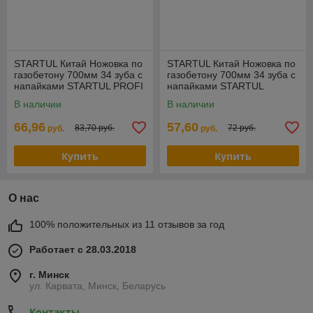
STARTUL Китай Ножовка по
STARTUL Китай Ножовка по
газобетону 700мм 34 зуба с
газобетону 700мм 34 зуба с
напайками STARTUL PROFI
напайками STARTUL
(ST4088-34) (по
MASTER (ST4084-34)
В наличии
В наличии
пенобетону)
66,96
57,60
83,70 руб.
72 руб.
руб.
руб.
Купить
Купить
О нас
100% положительных из 11 отзывов за год
Работает с 28.03.2018
г. Минск
ул. Карвата, Минск, Беларусь
Контакты