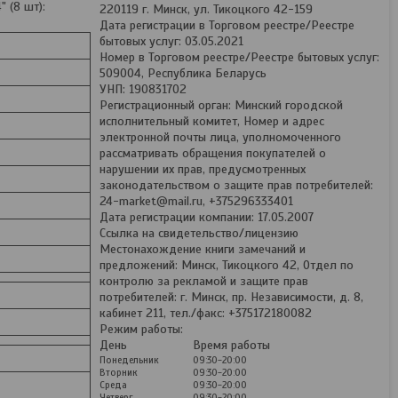
 (8 шт):
220119 г. Минск, ул. Тикоцкого 42-159
Дата регистрации в Торговом реестре/Реестре
бытовых услуг: 03.05.2021
Номер в Торговом реестре/Реестре бытовых услуг:
509004, Республика Беларусь
УНП: 190831702
Регистрационный орган: Минский городской
исполнительный комитет, Номер и адрес
электронной почты лица, уполномоченного
рассматривать обращения покупателей о
нарушении их прав, предусмотренных
законодательством о защите прав потребителей:
24-market@mail.ru, +375296333401
Дата регистрации компании: 17.05.2007
Ссылка на свидетельство/лицензию
Местонахождение книги замечаний и
предложений: Минск, Тикоцкого 42, Отдел по
контролю за рекламой и защите прав
потребителей: г. Минск, пр. Независимости, д. 8,
кабинет 211, тел./факс: +375172180082
Режим работы:
День
Время работы
Понедельник
09:30-20:00
Вторник
09:30-20:00
Среда
09:30-20:00
Четверг
09:30-20:00