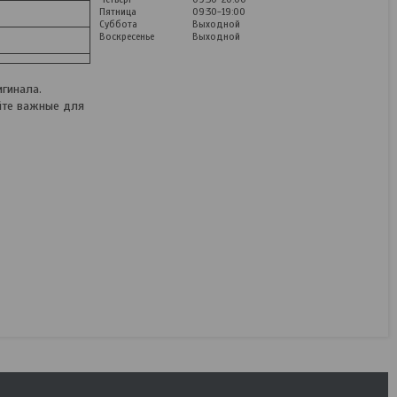
Пятница
09:30-19:00
Суббота
Выходной
Воскресенье
Выходной
гинала.
йте важные для
Пневматический
гайковерт Fubag
IWS234/680 [100111]
В наличии
519,54
руб.
649,42
руб.
КУПИТЬ