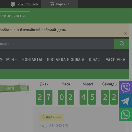
257 отзывов
Корзина
се контакты:
бработана в ближайший рабочий день.
 УСЛУГИ
КОНТАКТЫ
ДОСТАВКА И ОПЛАТА
О НАС
РАССРОЧКА
Дней
Часа
Минут
Секунды
-20%
2
7
0
2
4
5
2
2
В наличии
Код:
240038179