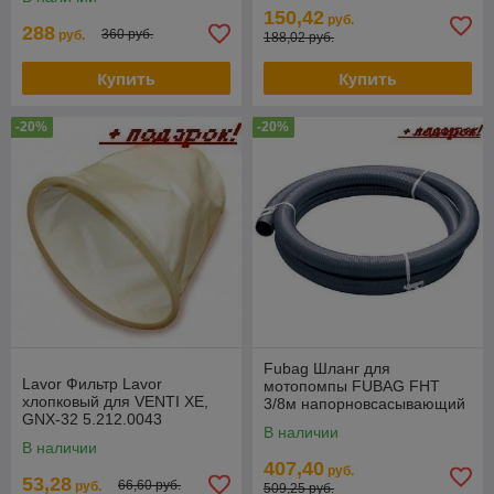
150,42
руб.
288
360 руб.
руб.
188,02 руб.
Купить
Купить
-20%
-20%
Fubag Шланг для
Lavor Фильтр Lavor
мотопомпы FUBAG FHT
хлопковый для VENTI XE,
3/8м напорновсасывающий
GNX-32 5.212.0043
838703
В наличии
В наличии
407,40
руб.
53,28
66,60 руб.
руб.
509,25 руб.