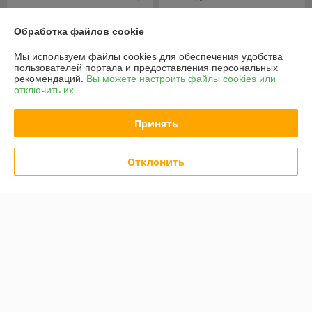
Купить
Купить
Обработка файлов cookie
-20%
-20%
Мы используем файлы cookies для обеспечения удобства
пользователей портала и предоставления персональных
рекомендаций.
Вы можете настроить файлы cookies или
отключить их.
Принять
Отклонить
Бухта цепи PRO 3/8"-1,6-
1639зв. (75LG) (C063-
Fubag Ножи для шнека
LG100RPRO)
FUBAG BT 250 838291
В наличии
В наличии
925
73,26
1 156,25 руб.
91,58 руб.
руб.
руб.
Купить
Купить