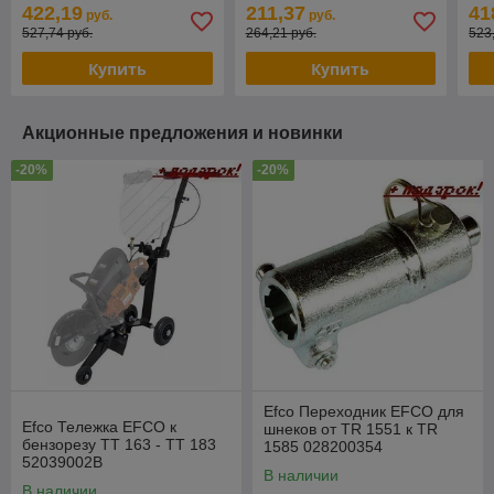
болтов и гаек (в кейсе) 85
предметов JTC /1
диэ
422,19
211,37
41
руб.
руб.
предметов JTC
пре
527,74 руб.
264,21 руб.
523
мо
Купить
Купить
Акционные предложения и новинки
-20%
-20%
Efco Переходник EFCO для
Efco Тележка EFCO к
шнеков от TR 1551 к TR
бензорезу TT 163 - TT 183
1585 028200354
52039002B
В наличии
В наличии