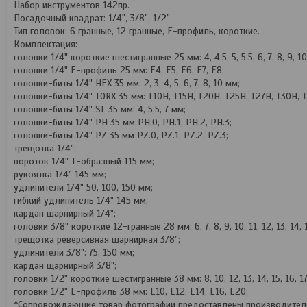
Набор инструментов 142пр.
Посадочный квадрат: 1/4", 3/8", 1/2".
Тип головок: 6 гранные, 12 гранные, Е-профиль, короткие.
Комплектация:
головки 1/4" короткие шестигранные 25 мм: 4, 4.5, 5, 5.5, 6, 7, 8, 9, 1
головки 1/4" Е-профиль 25 мм: Е4, Е5, Е6, Е7, Е8;
головки-биты 1/4" HEX 35 мм: 2, 3, 4, 5, 6, 7, 8, 10 мм;
головки-биты 1/4" TORX 35 мм: T10Н, Т15Н, Т20Н, Т25Н, Т27Н, Т30Н, 
головки-биты 1/4" SL 35 мм: 4, 5,5, 7 мм;
головки-биты 1/4" РН 35 мм РН.0, РН.1, РН.2, РН.3;
головки-биты 1/4" PZ 35 мм PZ.0, PZ.1, PZ.2, PZ.3;
трещотка 1/4";
вороток 1/4" Т-образный 115 мм;
рукоятка 1/4" 145 мм;
удлинители 1/4" 50, 100, 150 мм;
гибкий удлинитель 1/4" 145 мм;
кардан шарнирный 1/4";
головки 3/8" короткие 12-гранные 28 мм: 6, 7, 8, 9, 10, 11, 12, 13, 14, 1
трещотка реверсивная шарнирная 3/8";
удлинители 3/8": 75, 150 мм;
кардан щарнирный 3/8";
головки 1/2" короткие шестигранные 38 мм: 8, 10, 12, 13, 14, 15, 16, 17, 
головки 1/2" Е-профиль 38 мм: Е10, Е12, Е14, Е16, Е20;
*Сопровождающие товар фотографии предоставлены производителем