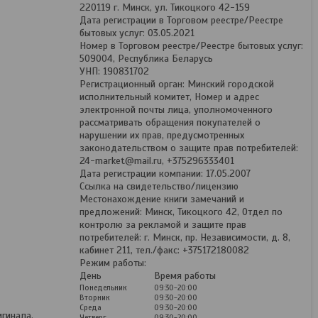
220119 г. Минск, ул. Тикоцкого 42-159
Дата регистрации в Торговом реестре/Реестре
бытовых услуг: 03.05.2021
Номер в Торговом реестре/Реестре бытовых услуг:
509004, Республика Беларусь
УНП: 190831702
Регистрационный орган: Минский городской
исполнительный комитет, Номер и адрес
электронной почты лица, уполномоченного
рассматривать обращения покупателей о
нарушении их прав, предусмотренных
законодательством о защите прав потребителей:
24-market@mail.ru, +375296333401
Дата регистрации компании: 17.05.2007
Ссылка на свидетельство/лицензию
Местонахождение книги замечаний и
предложений: Минск, Тикоцкого 42, Отдел по
контролю за рекламой и защите прав
потребителей: г. Минск, пр. Независимости, д. 8,
кабинет 211, тел./факс: +375172180082
Режим работы:
День
Время работы
Понедельник
09:30-20:00
Вторник
09:30-20:00
Среда
09:30-20:00
гинала.
Четверг
09:30-20:00