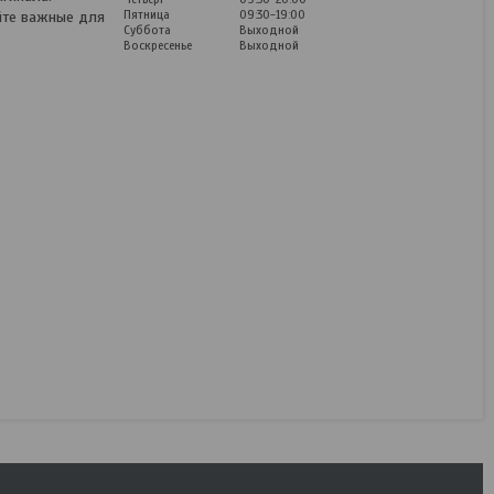
Пятница
09:30-19:00
йте важные для
Суббота
Выходной
Воскресенье
Выходной
Набор инструментов
142пр. BaumAuto BM-
41421-5
В наличии
400
руб.
500
руб.
КУПИТЬ