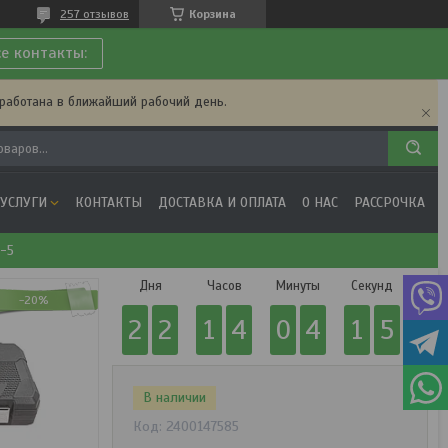
257 отзывов
Корзина
се контакты:
бработана в ближайший рабочий день.
 УСЛУГИ
КОНТАКТЫ
ДОСТАВКА И ОПЛАТА
О НАС
РАССРОЧКА
1-5
Дня
Часов
Минуты
Секунд
-20%
2
2
1
4
0
4
1
5
В наличии
Код:
2400147585