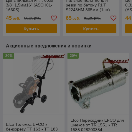
Цепь пильная P.I.T. 60зв
Пильное полотно для
Цеп
3/8" 1,5мм16" (ASCH01-
резки по бетону P.I.T.
0,3
1660S)
S2243HM 365мм (1шт)
(A
(ARSB-S2243HM)
45
65
44
56,25 руб.
81,25 руб.
руб.
руб.
Купить
Купить
Акционные предложения и новинки
-20%
-20%
Efco Переходник EFCO для
Efco Тележка EFCO к
шнеков от TR 1551 к TR
бензорезу TT 163 - TT 183
1585 028200354