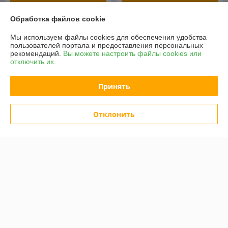
Купить
Купить
Обработка файлов cookie
-20%
-20%
Мы используем файлы cookies для обеспечения удобства
пользователей портала и предоставления персональных
рекомендаций.
Вы можете настроить файлы cookies или
отключить их.
Принять
Отклонить
Fubag Шланг для
RODKRAFT Корпус
мотопомпы FUBAG FHT
RC7668d-03
2/8м напорновсасывающий
838702
В наличии
В наличии
171,42
200,94
руб.
руб.
214,28 руб.
251,18 руб.
Купить
Купить