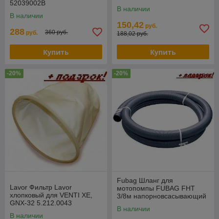
52039002B
В наличии
В наличии
150,42
руб.
288
360 руб.
руб.
188,02 руб.
Купить
Купить
-20%
-20%
Fubag Шланг для
Lavor Фильтр Lavor
мотопомпы FUBAG FHT
хлопковый для VENTI XE,
3/8м напорновсасывающий
GNX-32 5.212.0043
838703
В наличии
В наличии