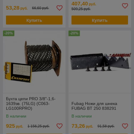
407,40
руб.
53,28
66,60 руб.
руб.
509,25 руб.
Купить
Купить
-20%
-20%
Бухта цепи PRO 3/8"-1,6-
1639зв. (75LG) (C063-
Fubag Ножи для шнека
LG100RPRO)
FUBAG BT 250 838291
В наличии
В наличии
925
73,26
1 156,25 руб.
91,58 руб.
руб.
руб.