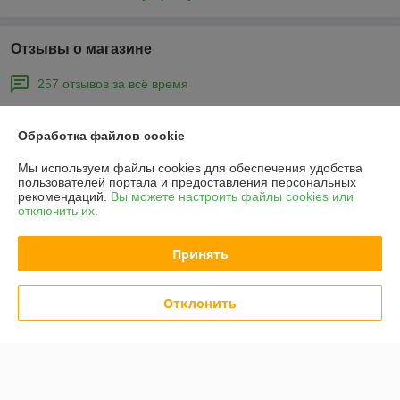
Отзывы о магазине
257 отзывов за всё время
Покупатель
16.04.2026
Обработка файлов cookie
Отлично
Мы используем файлы cookies для обеспечения удобства
пользователей портала и предоставления персональных
Топор огонь 🔥 рубает дрова любых размеров , рекомендую к 
рекомендаций.
Вы можете настроить файлы cookies или
покупке.
отключить их.
Сделка подтверждена через корзину
Принять
Покупатель
26.01.2026
Отклонить
Отлично
Показать все отзывы