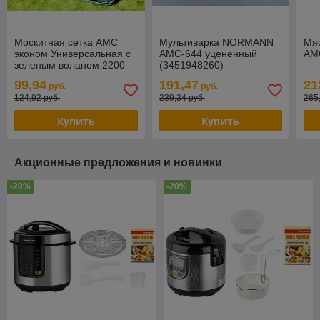
Москитная сетка AMC
Мультиварка NORMANN
Мя
эконом Универсальная с
AMC-644 уцененный
AM
зеленым воланом 2200
(3451948260)
на 1450 МебельСад
99,94
191,47
21
руб.
руб.
006.301
124,92 руб.
239,34 руб.
265
Купить
Купить
Акционные предложения и новинки
-20%
-20%