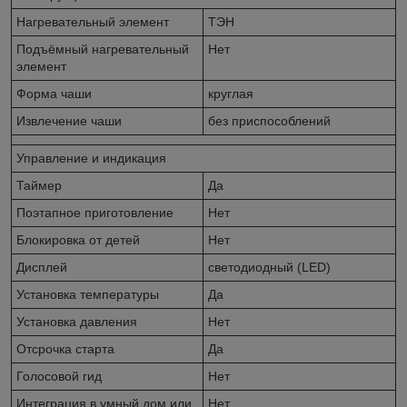
Нагревательный элемент
ТЭН
Подъёмный нагревательный
Нет
элемент
Форма чаши
круглая
Извлечение чаши
без приспособлений
Управление и индикация
Таймер
Да
Поэтапное приготовление
Нет
Блокировка от детей
Нет
Дисплей
светодиодный (LED)
Установка температуры
Да
Установка давления
Нет
Отсрочка старта
Да
Голосовой гид
Нет
Интеграция в умный дом или
Нет