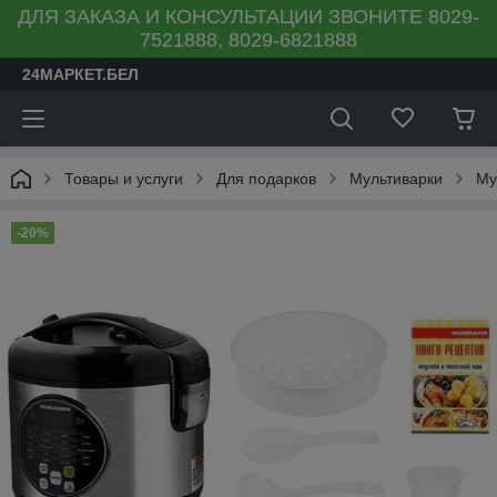
ДЛЯ ЗАКАЗА И КОНСУЛЬТАЦИИ ЗВОНИТЕ 8029-
7521888, 8029-6821888
24МАРКЕТ.БЕЛ
Товары и услуги
Для подарков
Мультиварки
Му
-20%