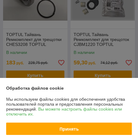
TOPTUL Тайвань
TOPTUL Тайвань
Ремкомплект для трещотки
Ремкомплект для трещоток
CHES3208 TOPTUL
CJBM1220 TOPTUL
(CLBH3232)
(CLBC121200)
В наличии
В наличии
183
59,30
228,75 руб.
74,12 руб.
руб.
руб.
Купить
Купить
Обработка файлов cookie
-20%
-20%
Мы используем файлы cookies для обеспечения удобства
пользователей портала и предоставления персональных
рекомендаций.
Вы можете настроить файлы cookies или
отключить их.
Принять