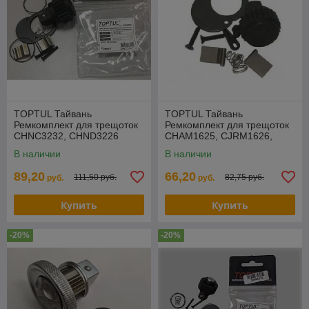
TOPTUL Тайвань
TOPTUL Тайвань
Ремкомплект для трещоток
Ремкомплект для трещоток
CHNC3232, CHND3226
CHAM1625, CJRM1626,
TOPTUL (CLBC3232)
CMRM1627 TOPTUL
В наличии
В наличии
(CLBJ1616)
89,20
66,20
111,50 руб.
82,75 руб.
руб.
руб.
Купить
Купить
-20%
-20%