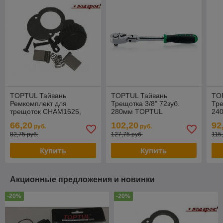
TOPTUL Тайвань
TOPTUL Тайвань
TO
Ремкомплект для
Трещотка 3/8" 72зуб.
Тре
трещоток CHAM1625,
280мм TOPTUL
24
CJRM1626, CMRM1627
(CJHM1228) (с
го
66,20
102,20
92
руб.
руб.
TOPTUL (CLBJ1616)
шарниром)
(C
82,75 руб.
127,75 руб.
115
Купить
Купить
Акционные предложения и новинки
-20%
-20%